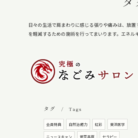
タ
日々の生活で肩まわりに感じる張りや痛みは、放置
を軽減するための施術を行ってまいります。エネル
タグ
Tags
会員特典
自然治癒力
虹彩
東洋医学
ニュースキャン
菅平高原
セラピー