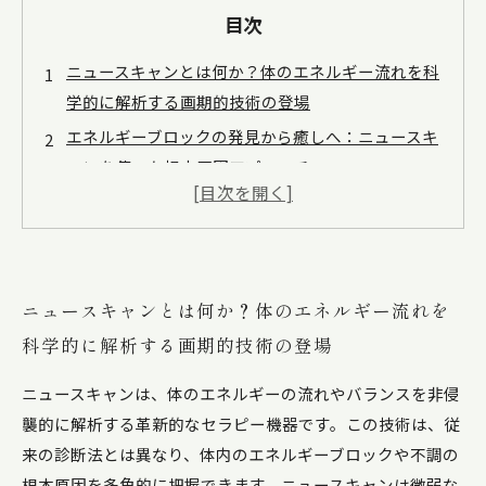
目次
ニュースキャンとは何か？体のエネルギー流れを科
学的に解析する画期的技術の登場
エネルギーブロックの発見から癒しへ：ニュースキ
ャンを使った根本原因アプローチ
ニュースキャンで見える体の声：非侵襲的診断が示
す健康のヒント
実践編：ニュースキャンのデータを活かした日常的
な癒しのステップ
ニュースキャンとは何か？体のエネルギー流れを
自然治癒力を引き出す！ニュースキャンと伝統的癒
科学的に解析する画期的技術の登場
しの融合がもたらす新たな健康スタイル
ニュースキャンは、体のエネルギーの流れやバランスを非侵
ニュースキャンで変わるセラピー業界：最新技術が
襲的に解析する革新的なセラピー機器です。この技術は、従
もたらす未来の健康ケア
来の診断法とは異なり、体内のエネルギーブロックや不調の
あなたも今日から始められる！ニュースキャン活用
根本原因を多角的に把握できます。ニュースキャンは微弱な