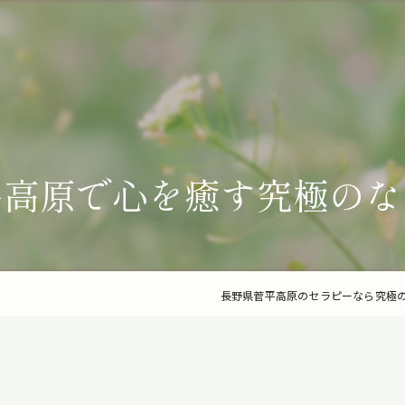
平高原で心を癒す究極のな
長野県菅平高原のセラピーなら究極