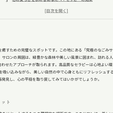
菅平高原の美しい風景と共に感じるリラクゼーション
訪れる人々が語る、サロンの魅力とは
自然の恵みを受けて心身ともにリフレッシュ
究極のなごみで見つける、あなたの癒しの時間
を癒すための完璧なスポットです。この地にある「究極のなごみ
。サロンの周囲は、緑豊かな森林や美しい風景に囲まれ、訪れる人
合わせたアプローチが取られます。高品質なセラピーは心地よい環
気を吸い込みながら、美しい自然の中で心身ともにリフレッシュす
再発見し、心の平穏を取り戻してみてはいかがでしょうか。
セット