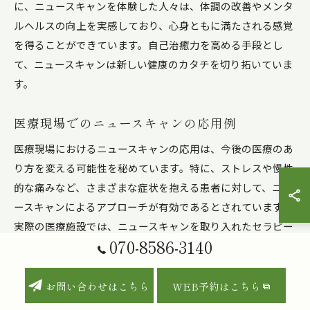
に、ニュースキャンを体験した人々は、体調の改善やメンタ
ルヘルスの向上を実感しており、心身ともに満たされる感覚
を得ることができています。自己治癒力を高める手段とし
て、ニュースキャンは新しい健康のカタチを切り拓いていま
す。
医療現場でのニュースキャンの応用例
医療現場におけるニュースキャンの応用は、今後の医療のあ
り方を変える可能性を秘めています。特に、ストレスや慢性
的な痛みなど、さまざまな症状を抱える患者に対して、ニュ
ースキャンによるアプローチが有効であるとされています。
実際の医療施設では、ニュースキャンを取り入れたセラピー
070-8586-3140
が行われており、患者の自己治癒力を引き出すことで、治療
効果を高める試みが進められています。参加した患者から
は、セッション後に身体の軽さや心の安定を感じるという声
お問い合わせはこちら
WEB予約はこちら
が多く寄せられています。医療現場でのニュースキャンは、