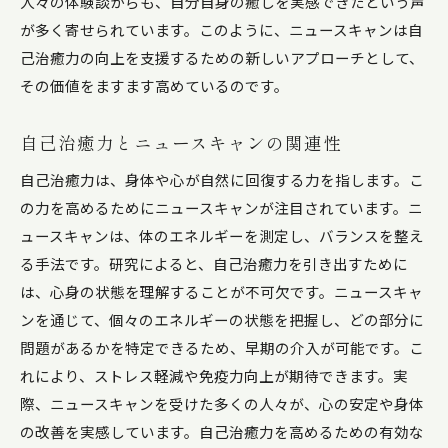
人々の体験談からも、自分自身の癒しを実感できたという声
ニュースキャンを用いたストレス管理の方法
が多く寄せられています。このように、ニュースキャンは自
心身のバランスを取り戻すためのニュースキャ
己治癒力の向上を支援するための新しいアプローチとして、
ン活用法
その価値をますます高めているのです。
自己治癒力を活性化するニュースキャンがもたらす
心身の変化
自己治癒力とニュースキャンの関連性
ニュースキャンによる体調改善のメカニズム
自己治癒力は、身体や心が自然に回復する力を指します。こ
心身の調和をもたらすニュースキャンの力
の力を高めるためにニュースキャンが注目されています。ニ
ニュースキャンを活用した健康増進法
ュースキャンは、体のエネルギーを測定し、バランスを整え
自己治癒力の向上がもたらす生活の変化
る手法です。研究によると、自己治癒力を引き出すために
健康を維持するためのニュースキャンの利点
は、心身の状態を理解することが不可欠です。ニュースキャ
ンを通じて、個々のエネルギーの状態を把握し、どの部分に
ニュースキャンと他の健康法との比較
問題があるかを特定できるため、早期の介入が可能です。こ
ニュースキャンがもたらす自己治癒力の新たなアプ
れにより、ストレス軽減や免疫力向上が期待できます。実
ローチとは
際、ニュースキャンを受けた多くの人々が、心の安定や身体
最新技術としてのニュースキャンの位置づけ
の改善を実感しています。自己治癒力を高めるための有効な
従来の療法との違いとその優位性