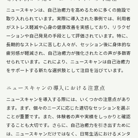
ニュースキャンを日常に取り入れる方法
ニュースキャンは、自己治癒力を高めるために多くの施設で
効果を最大限に引き出すための活用法
取り入れられています。実際に導入された事例では、利用者
ニュースキャンと共に行う生活習慣の改善策
がストレス軽減や心身の健康改善を実感しており、リラクゼ
ーションや自己発見の手段として評価されています。特に、
自己管理とニュースキャンの相乗効果
長期的なストレスに苦しむ人々が、セッション後に身体的な
ニュースキャンを利用したセルフケアの手引き
疲労感が軽減され、自己治癒力が強化されたとの声が多数寄
持続可能な健康を目指すためのニュースキャン
せられています。これにより、ニュースキャンは自己治癒力
の実践
をサポートする新たな選択肢として注目を浴びています。
ニュースキャンの導入における注意点
ニュースキャンを導入する際には、いくつかの注意点があり
ます。まず、個々のニーズに応じた適切なセッションを選ぶ
ことが重要です。また、体験者の声や実績をしっかりと確認
することも大切です。さらに、自己治癒力を引き出すために
は、ニュースキャンだけではなく、日常生活におけるメンタ