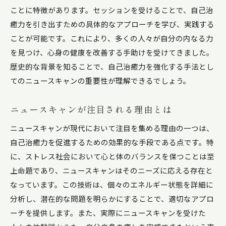
ニュースキャン体験者が語る自己治癒力の向上とそ
ことに特徴があります。セッションを受けることで、自己治
の変化
癒力を引き出すための具体的なアプローチを学び、実践する
ことが可能です。これにより、多くの人々が自分の内なる力
体験者の声：ニュースキャンで感じた変化
を見つけ、心身の健康を改善する手助けを受けてきました。
ニュースキャンがもたらした生活の質の向上
歴史的な背景を知ることで、自己治癒力を強化する手法とし
ストレス軽減に対するニュースキャンの効果
てのニュースキャンの重要性が理解できるでしょう。
体験者の具体的な健康改善事例
長期間利用者の報告とその証言
ニュースキャンが注目される理由とは
ニュースキャンがもたらす心の変化
ニュースキャンが現代において注目を集める理由の一つは、
ストレス社会を乗り切る自己治癒力の重要性とニュ
自己治癒力を促進するための効果的な手段である点です。特
ースキャンの可能性
に、ストレス社会において心と体のバランスを保つことは至
現代社会におけるストレスの影響と自己治癒力
上命題であり、ニュースキャンはそのニーズに応える存在と
ニュースキャンが提供するリラックス効果
なっています。この技術は、個々のエネルギー状態を詳細に
分析し、潜在的な問題を明らかにすることで、適切なアプロ
ストレスと健康の関係性を解く
ーチを提供します。また、実際にニュースキャンを受けた
自己治癒力を高めるための具体的アプローチ