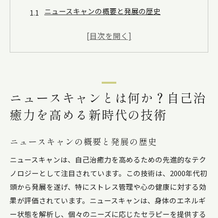
ニュースキャンの概要と発展の歴史
ニュースキャンが注目される理由とは
自己治癒力とニュースキャンの関連性
ニュースキャンで期待される効果
導入事例から見るニュースキャンの可能性
ニュースキャンの導入における注意点
ニュースキャンとは何か？自己治
自己治癒力を引き出すためのニュースキャンの基本
癒力を高める新時代の技術
メカニズムとは
ニュースキャンの科学的根拠
ニュースキャンの概要と発展の歴史
ニュースキャンの機器とその特徴
ニュースキャンは、自己治癒力を高めるための先進的なテク
自己治癒力を活性化する仕組み
ノロジーとして注目されています。この技術は、2000年代初
ニュースキャンが身体に与える影響
頭から発展を遂げ、特にストレス管理や心の健康に対する効
健康維持におけるニュースキャンの役割
果が評価されています。ニュースキャンは、身体のエネルギ
ニュースキャンの実践方法とその効果
ー状態を解析し、個々のニーズに応じたセラピーを提供する