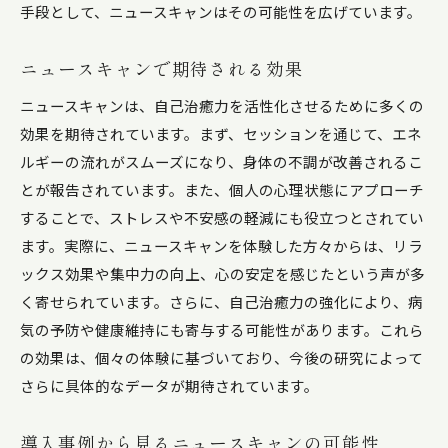
手段として、ニュースキャンはその可能性を広げています。
ニュースキャンが切り拓く新しい健康のカタチ
医療現場でのニュースキャンの応用例
ニュースキャンで期待される効果
ニュースキャンによる自己治癒力の未来予測
ニュースキャンは、自己治癒力を活性化させるために多くの
ニュースキャンが広がる理由とその背景
効果を期待されています。まず、セッションを通じて、エネ
ニュースキャンを通じた自己治癒力向上の実体験と
ルギーの流れがスムーズになり、身体の不調が改善されるこ
その効果
とが報告されています。また、個人の心理状態にアプローチ
することで、ストレスや不安感の軽減にも役立つとされてい
ニュースキャン体験者が得た具体的な効果
ます。実際に、ニュースキャンを体験した方々からは、リラ
利用者の声から見るニュースキャンの利点
ックス効果や集中力の向上、心の安定を感じたという声が多
実際の体験を通じたニュースキャンの評価
く寄せられています。さらに、自己治癒力の強化により、病
ニュースキャンがもたらす意識の変化
気の予防や健康維持にも寄与する可能性があります。これら
社会への影響とニュースキャンの可能性
の効果は、個々の体験に基づいており、今後の研究によって
未来を築くニュースキャンの有用性
さらに具体的なデータが期待されています。
自己治癒力を最大限に引き出すニュースキャンの実
践方法
導入事例から見るニュースキャンの可能性