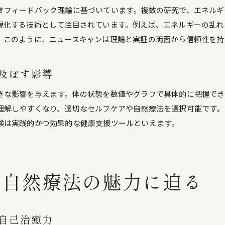
自己治癒力3要素の実践的な取り入れ方
オフィードバック理論に基づいています。複数の研究で、エネルギ
生活習慣に自己治癒力の3要素を融合する方法
視化する技術として注目されています。例えば、エネルギーの乱れ
。このように、ニュースキャンは理論と実証の両面から信頼性を持
ニュースキャンと連携した自己治癒力維持術
3要素を意識した自己治癒力アップのコツ
及ぼす影響
ニュースキャン活用で得られる心身のバランス
ニュースキャンが心身バランスに与える恩恵
きな影響を与えます。体の状態を数値やグラフで具体的に把握で
自己治癒力を支えるバランス調整法の秘訣
理解しやすくなり、適切なセルフケアや自然療法を選択可能です。
ニュースキャンで目指す自己治癒力の調和
験は実践的かつ効果的な健康支援ツールといえます。
心身の安定に役立つニュースキャン体験談
自己治癒力促進に欠かせないバランスとは
ニュースキャンから学ぶ心身バランスの整え方
る自然療法の魅力に迫る
年齢を問わず続けたい自己治癒力強化習慣
自己治癒力は年齢を超えて鍛えられる理由
自己治癒力
ニュースキャン実践で続ける健康維持習慣