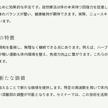
自己治癒力強化のための毎日のポイント
ために効果的な手法です。自然療法は体の本来持つ回復力を促進し
身のバランスが整い、健康維持が期待できます。実際、ニュースキ
年齢に左右されない自己治癒力の磨き方
います。
ニュースキャンと共に歩む自己治癒力習慣
自己治癒力を保つための無理なく続く方法
の特徴
自分らしい健康を実現するための実践法まとめ
自己治癒力とニュースキャンで描く健康の未来
調和を重視し、無理なく継続できる点にあります。例えば、ハー
や軽い運動も体内環境を整え、免疫力向上に繋がります。これら
自分に合った自己治癒力活用法の見つけ方
ます。
ニュースキャンと自己治癒力で叶える理想の健康
生活に根付く自己治癒力実践のコツを紹介
新たな価値
ニュースキャンの知識を活かしたセルフケア法
自己治癒力を高めるための総合的アプローチ
加えることで新たな価値を提供します。特定の周波数を用いて体
い深層部の調整が可能となります。セミナーでは、この技術を活用