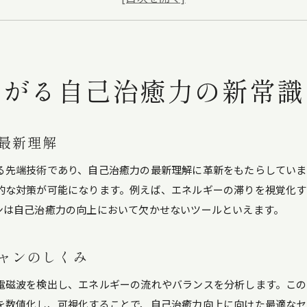
自己治癒力を支えるニュースキャンの特徴とは
ニュースキャンと自己治癒力の科学的根拠を探る
ニュースキャン体験が自己治癒力に及ぼす影響
広がる自己治癒力の新常識
自己治癒力を高める自然療法の魅力に迫る
自然療法とニュースキャンで高まる自己治癒力
自己治癒力の実感に役立つ自然療法の特徴
最新理解
ニュースキャンが自然療法に与える新たな価値
る先端技術であり、自己治癒力の最新理解に革新をもたらしていま
自己治癒力を活かす自然療法の選び方とは
的な対策が可能になります。例えば、エネルギーの滞りを視覚化す
自然療法と自己治癒力の相乗効果を体験する
ンは自己治癒力の向上において欠かせないツールといえます。
ニュースキャンとの併用で広がる自己治癒力
自然治癒力アップには何が必要なのか考える
ャンのしくみ
自己治癒力向上に必要なニュースキャンの役割
自然治癒力を高める生活習慣のポイント
電磁波を検出し、エネルギーの流れやバランスを分析します。この
を数値化し、可視化することで、自己治癒力向上に向けた最適なセ
ニュースキャンと自己治癒力の相互作用を探る