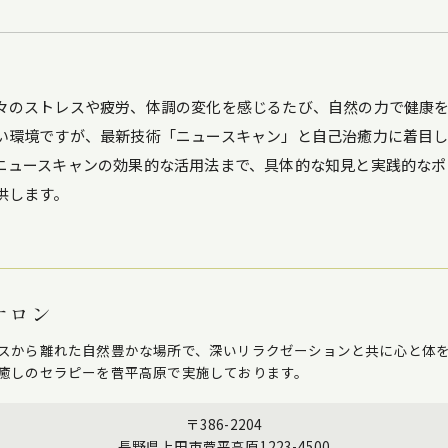
々のストレスや疲労、体調の変化を感じるたび、自然の力で健康
い環境ですが、最新技術「ニュースキャン」と自己治癒力に着目
ニュースキャンの効果的な活用法まで、具体的な知見と実践的なポ
供します。
サロン
スから離れた自然豊かな場所で、深いリラクゼーションと共に心と体
癒しのセラピーを菅平高原で実施しております。
〒386-2204
長野県上田市菅平高原1223-4500