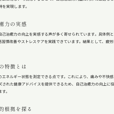
持を実現します。
自己治癒力アップのための継続的な工夫とは
自然治癒力を最大化する実践アプローチ
癒力の実感
ニュースキャンで自然治癒力が変わる理由
セミナー参加で体感する自己治癒力の変化
自己治癒力の向上を実感する声が多く寄せられています。具体例と
活習慣改善やストレスケアを実践できています。結果として、疲労
自己治癒力セミナーの具体的な体験内容とは
ニュースキャン体験が自己治癒力へ与える影響
セミナーで学ぶ自己治癒力の実践ポイント
の特徴とは
自己治癒力セミナーで得られる知見と成果
ニュースキャンの導入事例から見る自己治癒力
のエネルギー状態を測定できる点です。これにより、痛みや不快感
セミナー後の自己治癒力変化をどう実感するか
ズされた健康アドバイスを提供できるため、自己治癒力の向上に役
ます。
自己治癒力の3要素を生活に活かすコツ
自己治癒力の3要素をニュースキャンで補強
的根拠を探る
ニュースキャン活用で整う自己治癒力のバランス