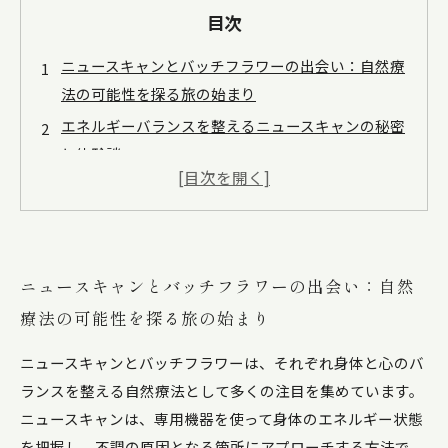
目次
ニュースキャンとバッチフラワーの出会い：自然療
法の可能性を探る旅の始まり
エネルギーバランスを整えるニュースキャンの秘密
と体験談
心の調和をもたらすバッチフラワーの効果と実践方
法
ニュースキャンとバッチフラワーを組み合わせたセ
ルフケアの効果実感ステップ
ニュースキャンとバッチフラワーの出会い：自然
私が実感した変化：ニュースキャンとバッチフラワ
療法の可能性を探る旅の始まり
ーで心身が整うまでのストーリー
ニュースキャンとバッチフラワーは、それぞれ身体と心のバ
ニュースキャンとバッチフラワーの基本知識と選び
ランスを整える自然療法として多くの注目を集めています。
方のポイント
ニュースキャンは、専用機器を使って身体のエネルギー状態
自然療法で日常を変える！ニュースキャンとバッチ
を把握し、不調の原因となる箇所にアプローチする方法で